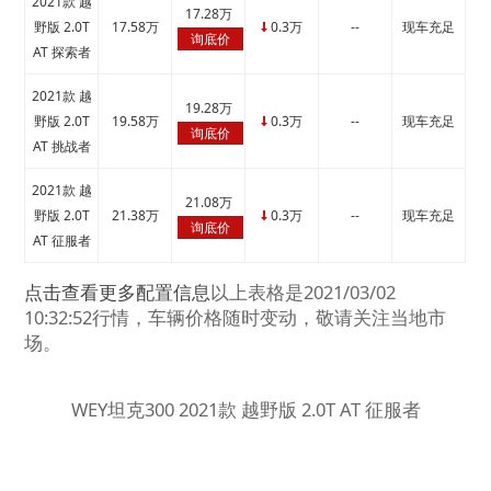
2021款 越
17.28万
野版 2.0T
17.58万
0.3万
--
现车充足
↓
询底价
AT 探索者
2021款 越
19.28万
野版 2.0T
19.58万
0.3万
--
现车充足
↓
询底价
AT 挑战者
2021款 越
21.08万
野版 2.0T
21.38万
0.3万
--
现车充足
↓
询底价
AT 征服者
点击查看更多配置信息
以上表格是2021/03/02
10:32:52行情，车辆价格随时变动，敬请关注当地市
场。
WEY坦克300 2021款 越野版 2.0T AT 征服者